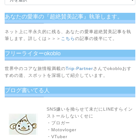
マ
っ
た
あなたの愛車の『超絶賛美記事』執筆します。
方
は
ネット上に半永久的に残る、あなたの愛車超絶賛美記事を執
初
筆します。詳しくは＞＞＞
こちら
の記事の後半にて。
め
か
フリーライターokoblo
ら
順
番
世界中のコアな旅情報満載の
Trip-Partner
さんでokobloおす
に
すめの道、スポットを深堀して紹介しています。
読
む
ブログ書いてる人
の
が
お
SNS嫌いを拗らせて未だにLINEすらイン
す
ストールしないくせに
す
・ブロガー
め！
・Motovloger
・VTuber