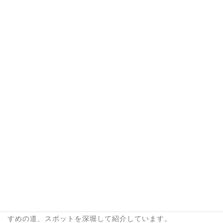
自己紹介 (7)
雑記 (29)
雑記(アドセンス縛りなし) (15)
ハマった方は初めから順番に読むのがおすすめ！
ハ
マ
っ
た
あなたの愛車の『超絶賛美記事』執筆します。
方
は
ネット上に半永久的に残る、あなたの愛車超絶賛美記事を執
初
筆します。詳しくは＞＞＞
こちら
の記事の後半にて。
め
か
フリーライターokoblo
ら
順
番
世界中のコアな旅情報満載の
Trip-Partner
さんでokobloおす
に
すめの道、スポットを深堀して紹介しています。