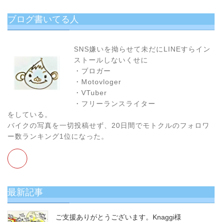
読
む
ブログ書いてる人
の
が
お
SNS嫌いを拗らせて未だにLINEすらイン
す
ストールしないくせに
す
・ブロガー
め！
・Motovloger
・VTuber
・フリーランスライター
をしている。
バイクの写真を一切投稿せず、20日間でモトクルのフォロワ
ー数ランキング1位になった。
最新記事
ご支援ありがとうございます。Knaggi様