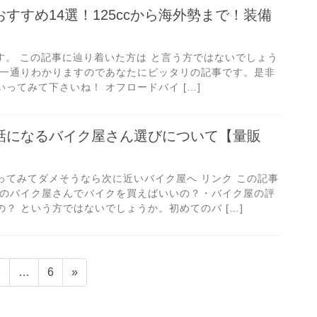
すすめ14選！125ccから海外勢まで！装備
oです。 この記事に辿り着いた方は と言う方ではないでしょう
が一通りわかりますのであなたにピッタリの記事です。是非
ってみて下さいね！ オフロードバイ […]
話になるバイク屋さん選びについて【量販
ってみてダメそうなら次に近いバイク屋へ リンク この記事
どのバイク屋さんでバイクを買えばいいの？・バイク屋の評
？ という方ではないでしょうか。初めてのバ […]
固
固
2
…
6
»
定
定
ペ
ペ