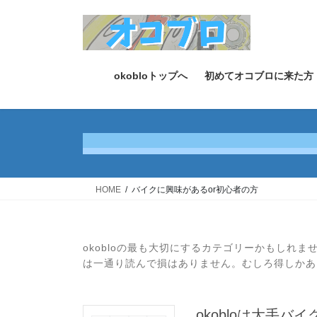
コ
ナ
ン
ビ
テ
ゲ
ン
ー
ツ
シ
okobloトップへ
初めてオコブロに来た方
へ
ョ
ス
ン
キ
に
ッ
移
プ
動
HOME
バイクに興味があるor初心者の方
okobloの最も大切にするカテゴリーかもしれ
は一通り読んで損はありません。むしろ得しかあ
okobloは大手