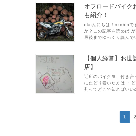
オフロードバイクお
も紹介！
okoんにちは！okobl
か？この記事を読めば 
最後までゆっくり読んでい
【個人経営】お世
店】
近所のバイク屋、付き合
にたどり着いた方は ・
判ってどこで知ればいいの
投
固
1
定
ペ
稿