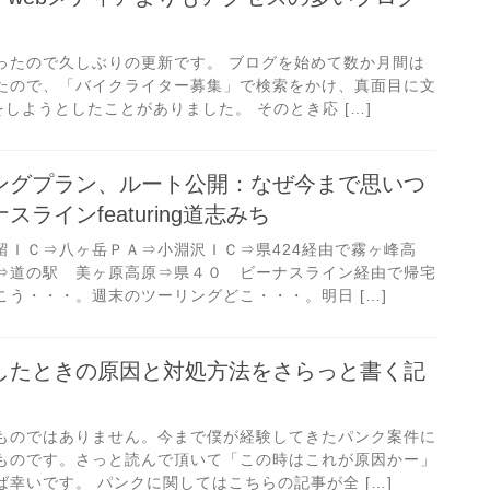
ったので久しぶりの更新です。 ブログを始めて数か月間は
たので、「バイクライター募集」で検索をかけ、真面目に文
をしようとしたことがありました。 そのとき応 […]
ングプラン、ルート公開：なぜ今まで思いつ
ラインfeaturing道志みち
留ＩＣ⇒八ヶ岳ＰＡ⇒小淵沢ＩＣ⇒県424経由で霧ヶ峰高
⇒道の駅 美ヶ原高原⇒県４０ ビーナスライン経由で帰宅
う・・・。週末のツーリングどこ・・・。明日 […]
したときの原因と対処方法をさらっと書く記
ものではありません。今まで僕が経験してきたパンク案件に
ものです。さっと読んで頂いて「この時はこれが原因かー」
幸いです。 パンクに関してはこちらの記事が全 […]