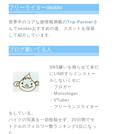
ら
フリーライターokoblo
順
番
に
世界中のコアな旅情報満載の
Trip-Partner
さ
んでokobloおすすめの道、スポットを深堀
読
して紹介しています。
む
の
ブログ書いてる人
が
お
す
SNS嫌いを拗らせて未だ
す
にLINEすらインストー
め！
ルしないくせに
・ブロガー
・Motovloger
・VTuber
・フリーランスライター
をしている。
バイクの写真を一切投稿せず、20日間でモ
トクルのフォロワー数ランキング1位になっ
た。