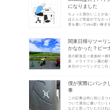
になりました
ちょっと面白いことがあ
ほとんど収益がでなかっ
章を書いてoko遣い稼ぎ
関東日帰りツーリ
かなかった？ビーナス
道の駅道志⇒道坂峠⇒都
原 ドライブイン霧の駅
来月のツーリングどこ行こ
僕が実際にパンク
事
この記事は特に役に立つ
ついて適当に書いていく
などと思っていただければ