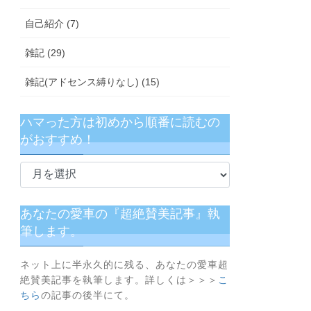
自己紹介 (7)
雑記 (29)
雑記(アドセンス縛りなし) (15)
ハマった方は初めから順番に読むの
がおすすめ！
ハ
マ
っ
た
あなたの愛車の『超絶賛美記事』執
方
筆します。
は
初
ネット上に半永久的に残る、あなたの愛車超
め
絶賛美記事を執筆します。詳しくは＞＞＞
こ
か
ちら
の記事の後半にて。