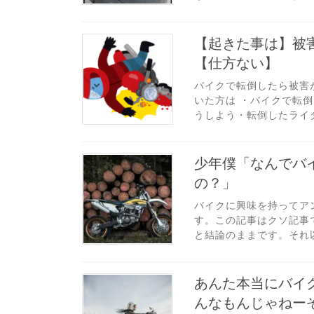
【起きた事は】被
【仕方ない】
バイクで転倒したら被害
いた方は ・バイクで転
うしよう・転倒したライダ
少年僕「なんでバ
の？」
バイクに興味を持ってア
す。この記事はクソ記事
と結論のままです。それ以
あんた本当にバイ
んなもんじゃねー