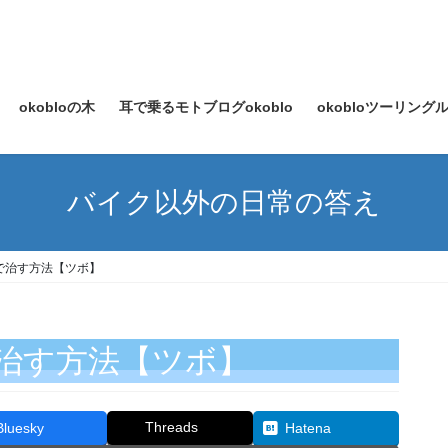
okobloの木
耳で乗るモトブログokoblo
okobloツーリン
バイク以外の日常の答え
で治す方法【ツボ】
治す方法【ツボ】
Threads
Bluesky
Hatena