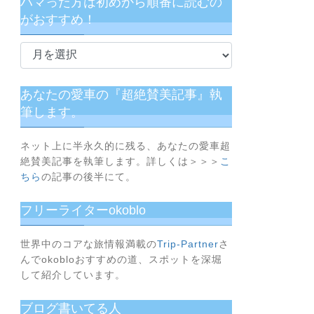
ハマった方は初めから順番に読むの
がおすすめ！
ハ
マ
っ
た
あなたの愛車の『超絶賛美記事』執
方
筆します。
は
初
ネット上に半永久的に残る、あなたの愛車超
め
絶賛美記事を執筆します。詳しくは＞＞＞
こ
か
ちら
の記事の後半にて。
ら
フリーライターokoblo
順
番
に
世界中のコアな旅情報満載の
Trip-Partner
さ
んでokobloおすすめの道、スポットを深堀
読
して紹介しています。
む
の
ブログ書いてる人
が