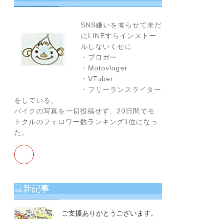
お
す
SNS嫌いを拗らせて未だ
す
にLINEすらインストー
め！
ルしないくせに
・ブロガー
・Motovloger
・VTuber
・フリーランスライター
をしている。
バイクの写真を一切投稿せず、20日間でモ
トクルのフォロワー数ランキング1位になっ
た。
最新記事
ご支援ありがとうございます。