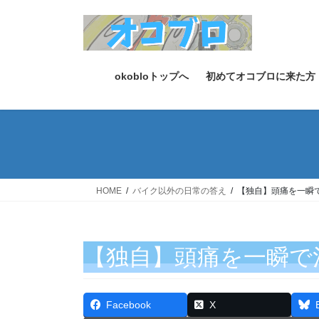
コ
ナ
ン
ビ
テ
ゲ
ン
ー
ツ
シ
okobloトップへ
初めてオコブロに来た方
へ
ョ
ス
ン
キ
に
ッ
移
プ
動
HOME
バイク以外の日常の答え
【独自】頭痛を一瞬
【独自】頭痛を一瞬で
Facebook
X