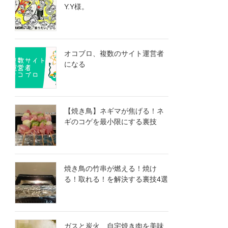
Y.Y様。
オコブロ、複数のサイト運営者
になる
【焼き鳥】ネギマが焦げる！ネ
ギのコゲを最小限にする裏技
焼き鳥の竹串が燃える！焼け
る！取れる！を解決する裏技4選
ガスと炭火、自宅焼き肉を美味