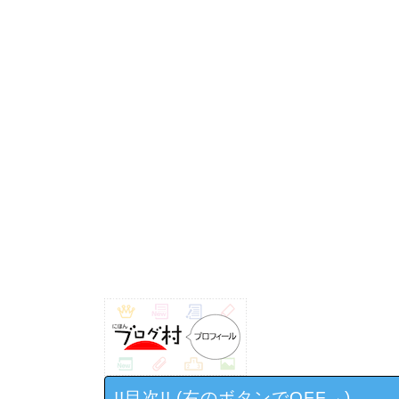
!!目次!! (右のボタンでOFF→)