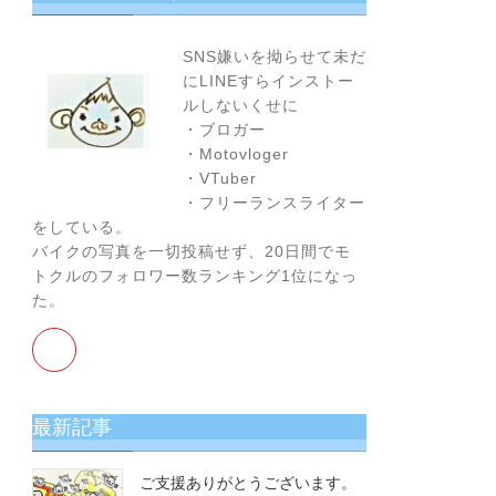
お
す
SNS嫌いを拗らせて未だ
す
にLINEすらインストー
め！
ルしないくせに
・ブロガー
・Motovloger
・VTuber
・フリーランスライター
をしている。
バイクの写真を一切投稿せず、20日間でモ
トクルのフォロワー数ランキング1位になっ
た。
最新記事
ご支援ありがとうございます。