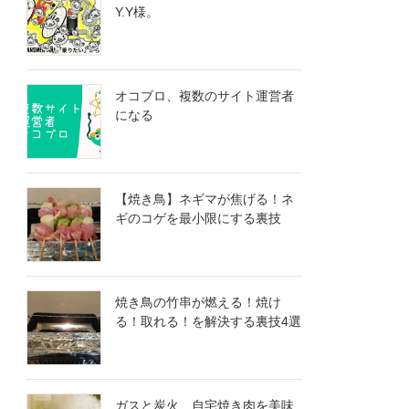
Y.Y様。
オコブロ、複数のサイト運営者
になる
【焼き鳥】ネギマが焦げる！ネ
ギのコゲを最小限にする裏技
焼き鳥の竹串が燃える！焼け
る！取れる！を解決する裏技4選
ガスと炭火、自宅焼き肉を美味