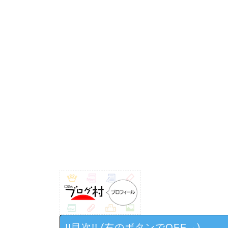
!!目次!! (右のボタンでOFF→)