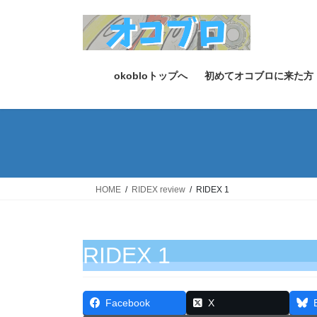
コ
ナ
ン
ビ
テ
ゲ
ン
ー
ツ
シ
okobloトップへ
初めてオコブロに来た方
へ
ョ
ス
ン
キ
に
ッ
移
プ
動
HOME
RIDEX review
RIDEX 1
RIDEX 1
Facebook
X