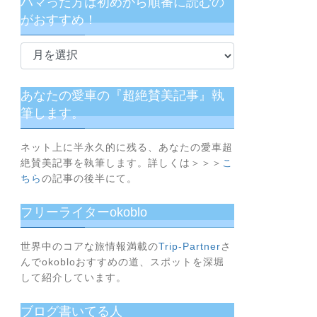
ハマった方は初めから順番に読むの
がおすすめ！
ハ
マ
っ
た
あなたの愛車の『超絶賛美記事』執
方
筆します。
は
初
ネット上に半永久的に残る、あなたの愛車超
め
絶賛美記事を執筆します。詳しくは＞＞＞
こ
か
ちら
の記事の後半にて。
ら
フリーライターokoblo
順
番
に
世界中のコアな旅情報満載の
Trip-Partner
さ
んでokobloおすすめの道、スポットを深堀
読
して紹介しています。
む
の
ブログ書いてる人
が