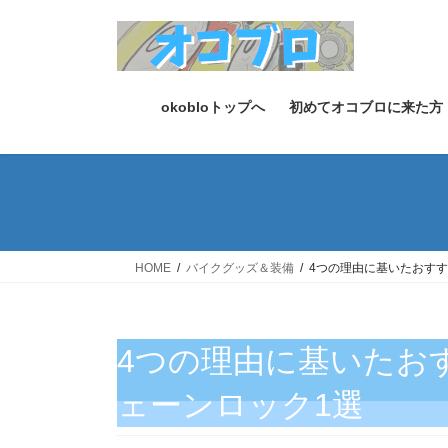
コ
ナ
ン
ビ
テ
ゲ
ン
ー
ツ
シ
okobloトップへ
初めてオコブロに来た方
へ
ョ
ス
ン
キ
に
ッ
移
プ
動
HOME
バイクグッズ＆装備
4つの理由に基いたおす
4つの理由に基いたお
ェーンロック1選