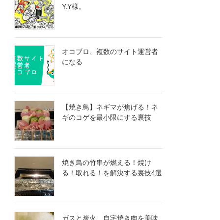
Y.Y様。
オコブロ、複数のサイト運営者
になる
【焼き鳥】ネギマが焦げる！ネ
ギのコゲを最小限にする裏技
焼き鳥の竹串が燃える！焼け
る！取れる！を解決する裏技4選
ガスと炭火、自宅焼き肉を美味