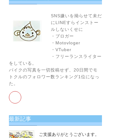
お
す
SNS嫌いを拗らせて未だ
す
にLINEすらインストー
め！
ルしないくせに
・ブロガー
・Motovloger
・VTuber
・フリーランスライター
をしている。
バイクの写真を一切投稿せず、20日間でモ
トクルのフォロワー数ランキング1位になっ
た。
最新記事
ご支援ありがとうございます。