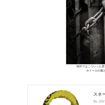
海外ではこういった普
ホイールの傷
スネー
SL-20