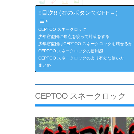
!!目次!! (右のボタンでOFF→)
CEPTOO スネークロック
少年窃盗団に焦点を絞って対策をする
少年窃盗団はCEPTOO スネークロックを壊せるか
CEPTOO スネークロックの使用感
CEPTOO スネークロックのより有効な使い方
まとめ
CEPTOO スネークロック