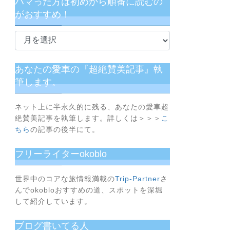
ハマった方は初めから順番に読むの
がおすすめ！
ハ
マ
っ
た
あなたの愛車の『超絶賛美記事』執
方
筆します。
は
初
ネット上に半永久的に残る、あなたの愛車超
め
絶賛美記事を執筆します。詳しくは＞＞＞
こ
か
ちら
の記事の後半にて。
ら
フリーライターokoblo
順
番
に
世界中のコアな旅情報満載の
Trip-Partner
さ
んでokobloおすすめの道、スポットを深堀
読
して紹介しています。
む
の
ブログ書いてる人
が