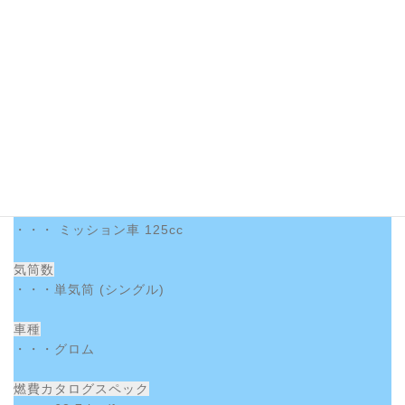
車種
・・・ジョグ
燃費カタログスペック
・・・ 80km/ℓ
実燃費
・・・42km/ℓ
排気量クラス
・・・ ミッション車 125cc
気筒数
・・・単気筒 (シングル)
車種
・・・グロム
燃費カタログスペック