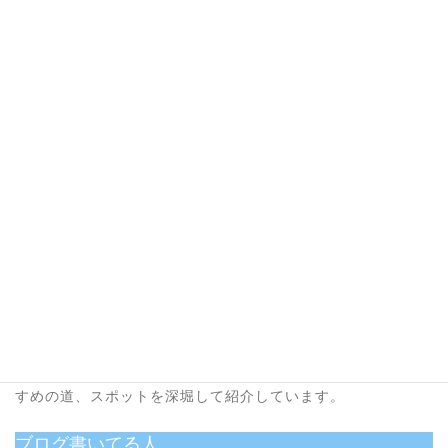
雑記 (29)
雑記(アドセンス縛りなし) (15)
ハマった方は初めから順番に読むのがおすすめ！
ハ
マ
っ
た
あなたの愛車の『超絶賛美記事』執筆します。
方
は
ネット上に半永久的に残る、あなたの愛車超絶賛美記事を執
初
筆します。詳しくは＞＞＞
こちら
の記事の後半にて。
め
か
フリーライターokoblo
ら
順
番
世界中のコアな旅情報満載の
Trip-Partner
さんでokobloおす
に
すめの道、スポットを深堀して紹介しています。
読
む
ブログ書いてる人