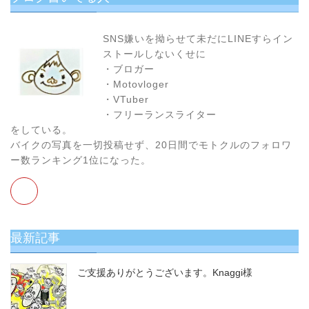
の
が
お
SNS嫌いを拗らせて未だにLINEすらイン
す
ストールしないくせに
す
・ブロガー
め！
・Motovloger
・VTuber
・フリーランスライター
をしている。
バイクの写真を一切投稿せず、20日間でモトクルのフォロワ
ー数ランキング1位になった。
最新記事
ご支援ありがとうございます。Knaggi様