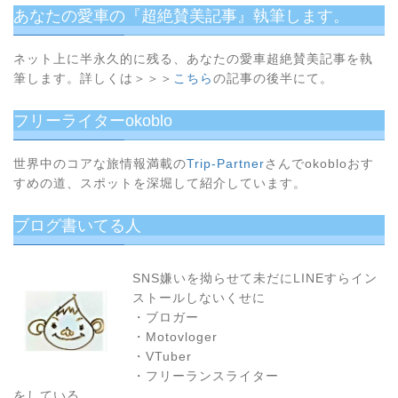
た
あなたの愛車の『超絶賛美記事』執筆します。
方
は
ネット上に半永久的に残る、あなたの愛車超絶賛美記事を執
初
筆します。詳しくは＞＞＞
こちら
の記事の後半にて。
め
か
フリーライターokoblo
ら
順
番
世界中のコアな旅情報満載の
Trip-Partner
さんでokobloおす
に
すめの道、スポットを深堀して紹介しています。
読
む
ブログ書いてる人
の
が
お
SNS嫌いを拗らせて未だにLINEすらイン
す
ストールしないくせに
す
・ブロガー
め！
・Motovloger
・VTuber
・フリーランスライター
をしている。