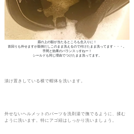
眉の上の額が当たるところも念入りに！
首回りも外せますが面倒だしこのまま洗えるので付けたまま洗ってます・・・。
手間と効果のバランスっすねー！
シールドも同じ理由でつけたまま洗ってます。
漬け置きしている横で帽体を洗います。
外せないヘルメットのパーツを洗剤湯で撫でるように、揉む
ように洗います。特にアゴ紐はしっかり洗いましょう。