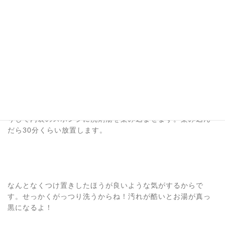
洗剤湯を内装に染み込ませて漬け置き
する
良く混ざってよく泡立ったら内装を入れて、押したり押した
りして内装のスポンジに洗剤湯を染み込ませます。染み込ん
だら30分くらい放置します。
なんとなくつけ置きしたほうが良いような気がするからで
す。せっかくがっつり洗うからね！汚れが酷いとお湯が真っ
黒になるよ！